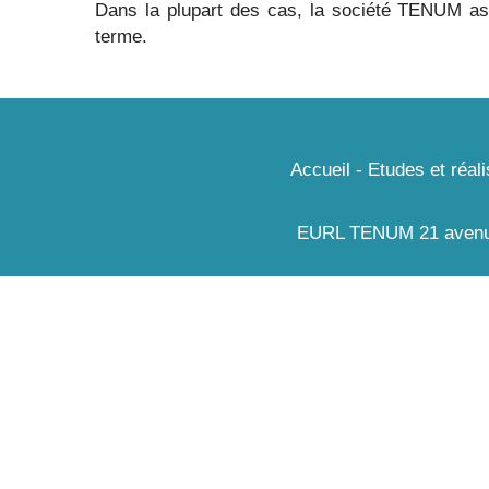
Dans la plupart des cas, la société TENUM as
terme.
Accueil
-
Etudes et réali
EURL TENUM 21 avenue 